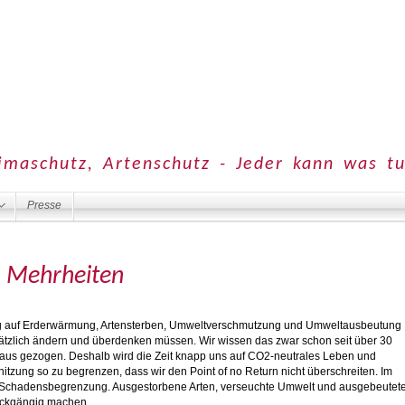
imaschutz, Artenschutz - Jeder kann was t
Presse
n Mehrheiten
ug auf Erderwärmung, Artensterben, Umweltverschmutzung und Umweltausbeutung
ätzlich ändern und überdenken müssen. Wir wissen das zwar schon seit über 30
us gezogen. Deshalb wird die Zeit knapp uns auf CO2-neutrales Leben und
itzung so zu begrenzen, dass wir den Point of no Return nicht überschreiten. Im
h Schadensbegrenzung. Ausgestorbene Arten, verseuchte Umwelt und ausgebeutet
ückgängig machen.