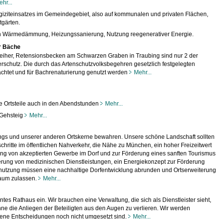
hr...
ngiziteinsatzes im Gemeindegebiet, also auf kommunalen und privaten Flächen,
tgärten.
h Wärmedämmung, Heizungssanierung, Nutzung reegenerativer Energie.
r Bäche
her, Retensionsbecken am Schwarzen Graben in Traubing sind nur 2 der
hutz. Die durch das Artenschutzvolksbegehren gesetzlich festgelegten
achtet und für Bachrenaturierung genutzt werden
Mehr...
lle Ortsteile auch in den Abendstunden
Mehr...
 Gehsteig
Mehr...
ngs und unserer anderen Ortskerne bewahren. Unsere schöne Landschaft sollten
tschritte im öffentlichen Nahverkehr, die Nähe zu München, ein hoher Freizeitwert
dlung von akzeptierten Gewerbe im Dorf und zur Förderung eines sanften Tourismus
rung von medizinischen Dienstleistungen, ein Energiekonzept zur Förderung
ienutzung müssen eine nachhaltige Dorfentwicklung abrunden und Ortserweiterung
raum zulassen.
Mehr...
tes Rathaus ein. Wir brauchen eine Verwaltung, die sich als Dienstleister sieht,
hne die Anliegen der Beteiligten aus den Augen zu verlieren. Wir werden
fene Entscheidungen noch nicht umgesetzt sind.
Mehr...