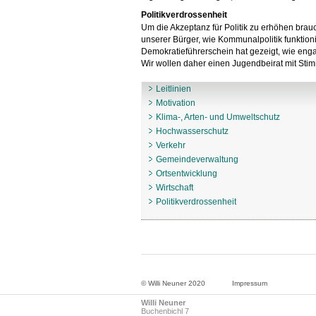
Politikverdrossenheit
Um die Akzeptanz für Politik zu erhöhen brau
unserer Bürger, wie Kommunalpolitik funktio
Demokratieführerschein hat gezeigt, wie engag
Wir wollen daher einen Jugendbeirat mit Sti
Leitlinien
Motivation
Klima-, Arten- und Umweltschutz
Hochwasserschutz
Verkehr
Gemeindeverwaltung
Ortsentwicklung
Wirtschaft
Politikverdrossenheit
© Willi Neuner 2020
Impressum
Willi Neuner
Buchenbichl 7