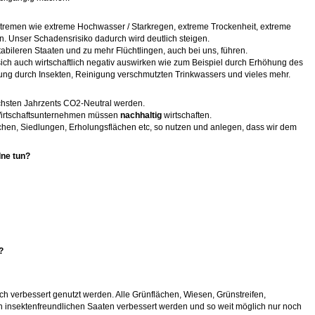
tremen wie extreme Hochwasser / Starkregen, extreme Trockenheit, extreme
. Unser Schadensrisiko dadurch wird deutlich steigen.
bileren Staaten und zu mehr Flüchtlingen, auch bei uns, führen.
ch auch wirtschaftlich negativ auswirken wie zum Beispiel durch Erhöhung des
ung durch Insekten, Reinigung verschmutzten Trinkwassers und vieles mehr.
hsten Jahrzents CO2-Neutral werden.
Wirtschaftsunternehmen müssen
nachhaltig
wirtschaften.
chen, Siedlungen, Erholungsflächen etc, so nutzen und anlegen, dass wir dem
lne tun?
?
 verbessert genutzt werden. Alle Grünflächen, Wiesen, Grünstreifen,
insektenfreundlichen Saaten verbessert werden und so weit möglich nur noch