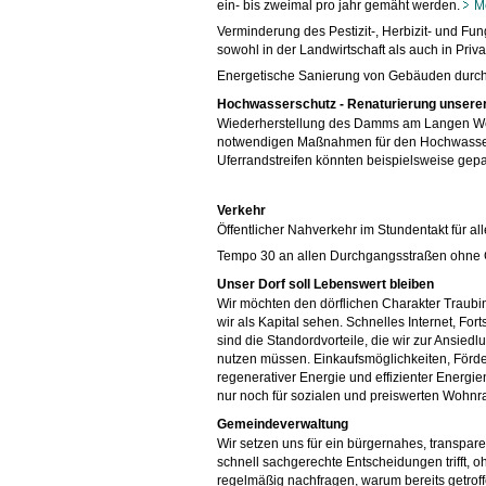
ein- bis zweimal pro jahr gemäht werden.
Me
Verminderung des Pestizit-, Herbizit- und Fu
sowohl in der Landwirtschaft als auch in Priva
Energetische Sanierung von Gebäuden durc
Hochwasserschutz - Renaturierung unsere
Wiederherstellung des Damms am Langen Wei
notwendigen Maßnahmen für den Hochwassersc
Uferrandstreifen könnten beispielsweise gep
Verkehr
Öffentlicher Nahverkehr im Stundentakt für a
Tempo 30 an allen Durchgangsstraßen ohne
Unser Dorf soll Lebenswert bleiben
Wir möchten den dörflichen Charakter Traubi
wir als Kapital sehen. Schnelles Internet, For
sind die Standordvorteile, die wir zur Ansie
nutzen müssen. Einkaufsmöglichkeiten, Förde
regenerativer Energie und effizienter Energ
nur noch für sozialen und preiswerten Wohn
Gemeindeverwaltung
Wir setzen uns für ein bürgernahes, transparen
schnell sachgerechte Entscheidungen trifft, o
regelmäßig nachfragen, warum bereits getrof